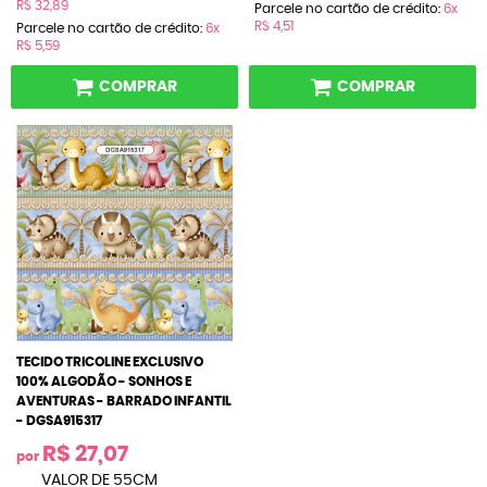
R$ 32,89
Parcele no cartão de crédito:
6x
R$ 4,51
Parcele no cartão de crédito:
6x
R$ 5,59
COMPRAR
COMPRAR
TECIDO TRICOLINE EXCLUSIVO
100% ALGODÃO - SONHOS E
AVENTURAS - BARRADO INFANTIL
- DGSA915317
R$ 27,07
por
VALOR DE 55CM