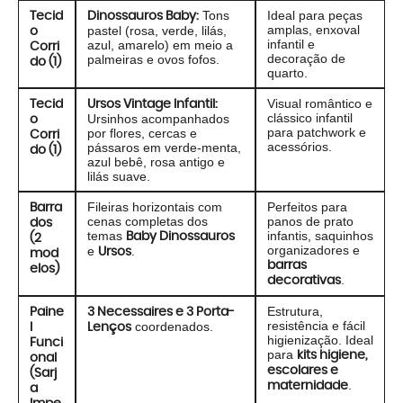
Tons
Ideal para peças
Tecid
Dinossauros Baby:
amplas, enxoval
pastel (rosa, verde, lilás,
o
infantil e
azul, amarelo) em meio a
Corri
decoração de
palmeiras e ovos fofos.
do (1)
quarto.
Visual romântico e
Tecid
Ursos Vintage Infantil:
clássico infantil
Ursinhos acompanhados
o
para patchwork e
por flores, cercas e
Corri
acessórios.
pássaros em verde-menta,
do (1)
azul bebê, rosa antigo e
lilás suave.
Fileiras horizontais com
Perfeitos para
Barra
cenas completas dos
panos de prato
dos
temas
infantis, saquinhos
Baby Dinossauros
(2
organizadores e
e
.
Ursos
mod
barras
elos)
.
decorativas
Estrutura,
Paine
3 Necessaires e 3 Porta-
resistência e fácil
coordenados.
l
Lenços
higienização. Ideal
Funci
para
kits higiene,
onal
escolares e
(Sarj
.
maternidade
a