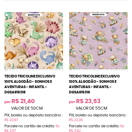
TECIDO TRICOLINE EXCLUSIVO
TECIDO TRICOLINE EXCLUSIVO
100% ALGODÃO - SONHOS E
100% ALGODÃO - SONHOS E
AVENTURAS - INFANTIL -
AVENTURAS - INFANTIL -
DGSA915318
DGSA915316
R$ 21,40
R$ 23,53
por
por
VALOR DE 50CM
VALOR DE 55CM
PIX, boleto ou depósito bancário :
PIX, boleto ou depósito bancário :
R$ 20,97
R$ 23,06
Parcele no cartão de crédito:
6x
Parcele no cartão de crédito:
6x
R$ 3,57
R$ 3,92