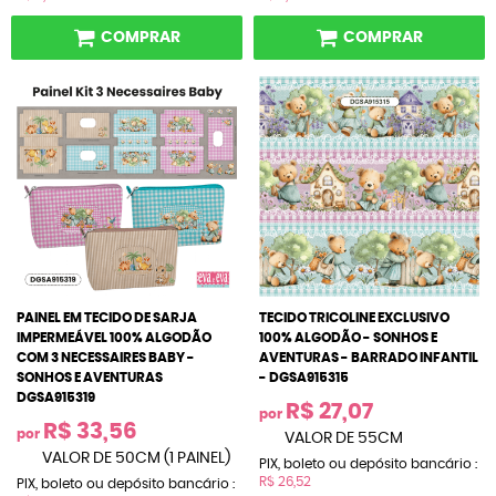
COMPRAR
COMPRAR
PAINEL EM TECIDO DE SARJA
TECIDO TRICOLINE EXCLUSIVO
IMPERMEÁVEL 100% ALGODÃO
100% ALGODÃO - SONHOS E
COM 3 NECESSAIRES BABY -
AVENTURAS - BARRADO INFANTIL
SONHOS E AVENTURAS
- DGSA915315
DGSA915319
R$ 27,07
por
R$ 33,56
por
VALOR DE 55CM
VALOR DE 50CM (1 PAINEL)
PIX, boleto ou depósito bancário :
R$ 26,52
PIX, boleto ou depósito bancário :