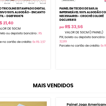
O TRICOLINE ESTAMPADO DIGITAL
PAINEL EM TECIDO DE SARJA
SIVO 100% ALGODÃO - ENCANTO
IMPERMEÁVEL 100% ALGODÃO CO
TIL - DGEF910875
NECESSAIRES - CROCHÊ COLORÊ
DGCL915813
$ 21,40
R$ 33,56
por
LOR DE 50CM
VALOR DE 50CM (1 PAINEL)
oleto ou depósito bancário :
R$
PIX, boleto ou depósito bancário 
32,89
e no cartão de crédito:
6x
R$ 3,57
Parcele no cartão de crédito:
6x
R
MAIS VENDIDOS