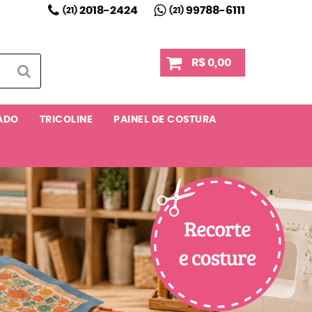
2018-2424
99788-6111
(21)
(21)
R$ 0,00
ADO
TRICOLINE
PAINEL DE COSTURA