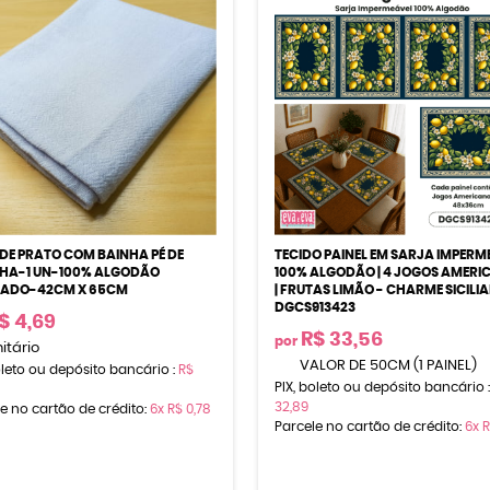
DE PRATO COM BAINHA PÉ DE
TECIDO PAINEL EM SARJA IMPERM
HA-1 UN-100% ALGODÃO
100% ALGODÃO | 4 JOGOS AMERI
JADO-42CM X 65CM
| FRUTAS LIMÃO - CHARME SICILIA
DGCS913423
$ 4,69
R$ 33,56
por
itário
VALOR DE 50CM (1 PAINEL)
oleto ou depósito bancário :
R$
PIX, boleto ou depósito bancário 
32,89
e no cartão de crédito:
6x
R$ 0,78
Parcele no cartão de crédito:
6x
R