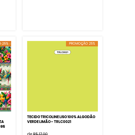
 25%
PROMOÇÃO 25%
TECIDO TRICOLINE LISO 100% ALGODÃO
ZA
VERDE LIMÃO - TRLC0021
895
de
R$ 17,00