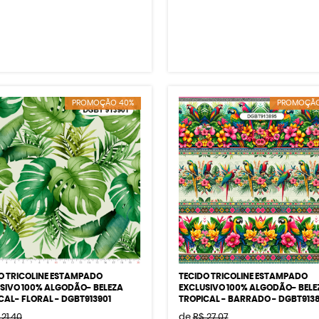
PROMOÇÃO 40%
PROMOÇÃO
O TRICOLINE ESTAMPADO
TECIDO TRICOLINE ESTAMPADO
SIVO 100% ALGODÃO- BELEZA
EXCLUSIVO 100% ALGODÃO- BELE
CAL- FLORAL - DGBT913901
TROPICAL - BARRADO - DGBT913
 21,40
de
R$ 27,07