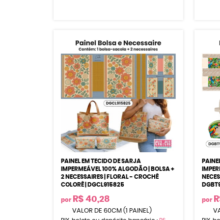
PAINEL EM TECIDO DE SARJA
PAINE
IMPERMEÁVEL 100% ALGODÃO | BOLSA +
IMPER
2 NECESSAIRES | FLORAL - CROCHÊ
NECES
COLORÊ | DGCL915825
DGBT9
R$ 40,28
R
por
por
VALOR DE 60CM (1 PAINEL)
VA