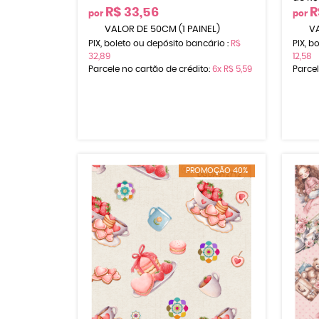
R$ 33,56
R
por
por
VALOR DE 50CM (1 PAINEL)
VA
PIX, boleto ou depósito bancário :
R$
PIX, b
32,89
12,58
Parcele no cartão de crédito:
6x
R$ 5,59
Parcel
PROMOÇÃO 40%