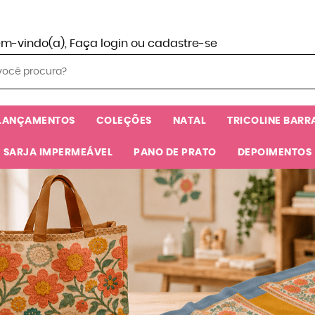
em-vindo(a),
Faça login
ou
cadastre-se
LANÇAMENTOS
COLEÇÕES
NATAL
TRICOLINE BARR
SARJA IMPERMEÁVEL
PANO DE PRATO
DEPOIMENTOS