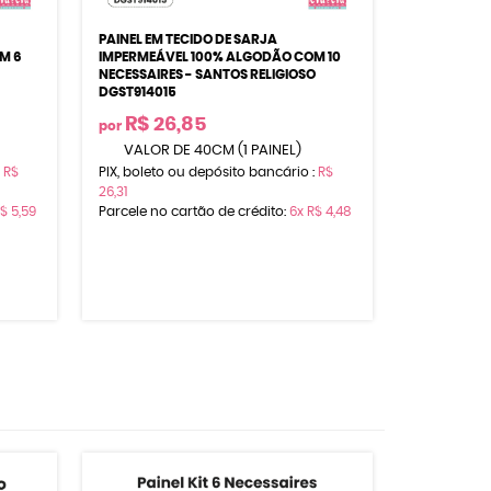
PAINEL EM TECIDO DE SARJA
M 6
IMPERMEÁVEL 100% ALGODÃO COM 10
NECESSAIRES - SANTOS RELIGIOSO
DGST914015
R$ 26,85
por
VALOR DE 40CM (1 PAINEL)
:
R$
PIX, boleto ou depósito bancário :
R$
26,31
$ 5,59
Parcele no cartão de crédito:
6x
R$ 4,48