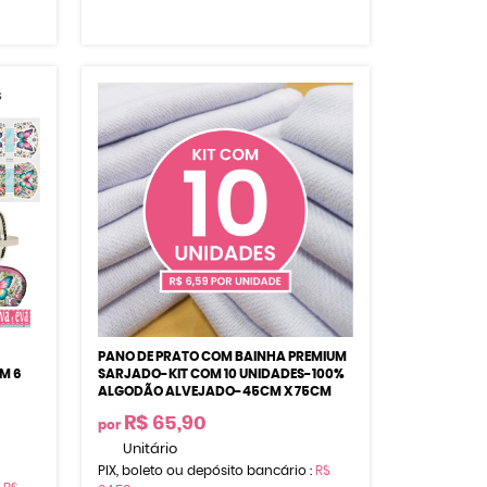
PANO DE PRATO COM BAINHA PREMIUM
M 6
SARJADO-KIT COM 10 UNIDADES-100%
ALGODÃO ALVEJADO-45CM X 75CM
R$ 65,90
por
Unitário
PIX, boleto ou depósito bancário :
R$