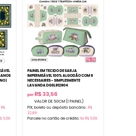
EÁVEL
PAINEL EM TECIDO DE SARJA
CANOS
IMPERMEÁVEL 100% ALGODÃO COM 6
NO |
NECESSAIRES - SIMPLESMENTE
LAVANDA DGSL912904
R$ 33,56
por
VALOR DE 50CM (1 PAINEL)
:
R$
PIX, boleto ou depósito bancário :
R$
32,89
$ 5,59
Parcele no cartão de crédito:
6x
R$ 5,59