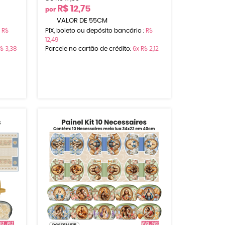
R$ 12,75
por
VALOR DE 55CM
:
R$
PIX, boleto ou depósito bancário :
R$
12,49
$ 3,38
Parcele no cartão de crédito:
6x
R$ 2,12