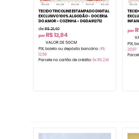
TECIDO TRICOLINE ESTAMPADO DIGITAL
TECID
EXCLUSIVO 100% ALGODÃO - DOCERIA
EXCLU
DO AMOR - COZINHA - DGDA912712
INFAN
de
R$ 21,40
R
por
R$ 12,84
por
VA
VALOR DE 50CM
PIX, b
PIX, boleto ou depósito bancário :
R$
20,97
12,58
Parcel
Parcele no cartão de crédito:
6x
R$ 2,14