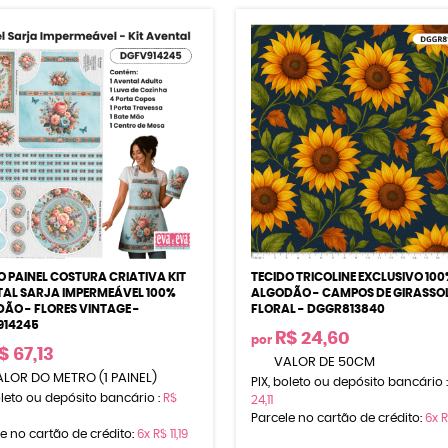
O PAINEL COSTURA CRIATIVA KIT
TECIDO TRICOLINE EXCLUSIVO 100
AL SARJA IMPERMEÁVEL 100%
ALGODÃO - CAMPOS DE GIRASSOL
ÃO - FLORES VINTAGE -
FLORAL - DGGR813840
914245
R$ 24,60
por
$ 67,13
VALOR DE 50CM
LOR DO METRO (1 PAINEL)
PIX, boleto ou depósito bancário 
oleto ou depósito bancário :
R$
24,11
Parcele no cartão de crédito:
6x
R
e no cartão de crédito:
6x
R$ 11,19