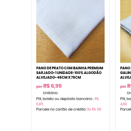
PANO DE PRATO COM BAINHA PREMIUM
PANO 
SARJADO-1 UNIDADE-100% ALGODÃO
GALIN
ALVEJADO-45CM X 75CM
ALVE
R$ 6,99
R
por
por
Unitário
Un
PIX, boleto ou depósito bancário :
R$
PIX, b
6,85
4,60
Parcele no cartão de crédito:
6x
R$ 1,16
Parcel