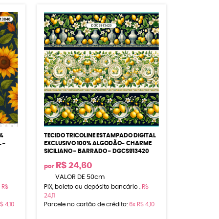
%
TECIDO TRICOLINE ESTAMPADO DIGITAL
 -
EXCLUSIVO 100% ALGODÃO- CHARME
SICILIANO - BARRADO - DGCS913420
R$ 24,60
por
VALOR DE 50cm
:
R$
PIX, boleto ou depósito bancário :
R$
24,11
$ 4,10
Parcele no cartão de crédito:
6x
R$ 4,10