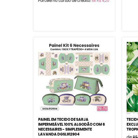
Parcele no cartão de crédito:
6x
R$ 4,20
PAINEL EM TECIDO DE SARJA
TECID
IMPERMEÁVEL 100% ALGODÃO COM 6
EXCLU
NECESSAIRES - SIMPLESMENTE
TROPI
LAVANDA DGSL912904
de
R$