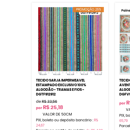
PROMOÇÃO 25%
TECIDO SARJA IMPERMEAVEL
TECID
ESTAMPADO EXCLUSIVO 100%
AVENT
ALGODÃO - TRAMAS E FIOS -
ALGOD
DGTF912912
DGFV
de
R$ 33,56
R
por
R$ 25,18
por
VA
VALOR DE 50CM
PIX, b
PIX, boleto ou depósito bancário :
R$
65,79
24,67
Parcel