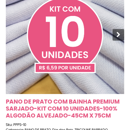
PANO DE PRATO COM BAINHA PREMIUM
SARJADO-KIT COM 10 UNIDADES-100%
ALGODÃO ALVEJADO-45CM X 75CM
Sku:
PPPS-10
Categoria:
PANO DE PRATO
,
Dia dos Pais
,
TRICOLINE BARRADO
,