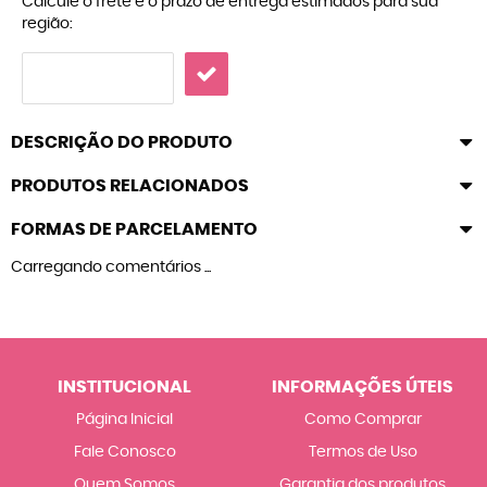
Calcule o frete e o prazo de entrega estimados para sua
região:
DESCRIÇÃO DO PRODUTO
PRODUTOS RELACIONADOS
FORMAS DE PARCELAMENTO
Carregando comentários ...
INSTITUCIONAL
INFORMAÇÕES ÚTEIS
Página Inicial
Como Comprar
Fale Conosco
Termos de Uso
Quem Somos
Garantia dos produtos