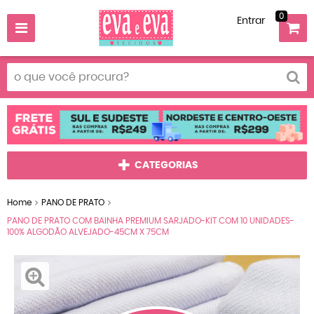
0
Entrar
CATEGORIAS
Home
PANO DE PRATO
PANO DE PRATO COM BAINHA PREMIUM SARJADO-KIT COM 10 UNIDADES-
100% ALGODÃO ALVEJADO-45CM X 75CM