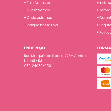
Fale Conosco
Instru
Quem Somos
Termos
Onde estamos
Garant
Indique nossa Loja
Segur
Polític
ENDEREÇO
FORMA
Rua Marquês de Caxias, 223
-
Centro,
Niterói
-
RJ
CEP: 24030-050