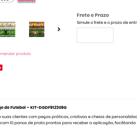
Frete e Prazo
Simule o frete e o prazo de en
omendar produto
e
ngo de Futebol – KIT-DGDF912309G
uas clientes com peças práticas, criativas e cheias de personalidade
com 10 panos de prato prontos para receber a aplicação, facilitand