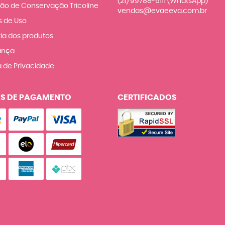
(21)
99788-6111
(WhatsApp)
ção de Conservação Tricoline
vendas@evaeeva.com.br
 de Uso
ia dos produtos
ança
a de Privacidade
S DE PAGAMENTO
CERTIFICADOS