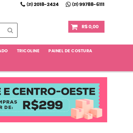
2018-2424
99788-6111
(21)
(21)
R$ 0,00
ADO
TRICOLINE
PAINEL DE COSTURA