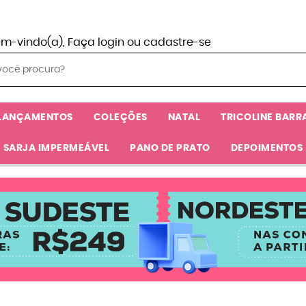
em-vindo(a),
Faça login
ou
cadastre-se
LANÇAMENTOS
COLEÇÕES
NATAL
TRICOLINE BARR
SARJA IMPERMEÁVEL
PANO DE PRATO
DEPOIMENTOS