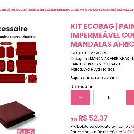
COBAG | PAINEL DE TECIDO SARJA IMPERMEÁVEL COM FORO EM TRICOLINE | MANDALA
KIT ECOBAG | PAI
IMPERMEÁVEL COM
MANDALAS AFRIC
Sku:
KIT-DGMA916521
Categoria:
MANDALAS AFRICANAS
PAINEL DE BOLSAS
KIT PAINEL
Marca:
Eva e Eva Tecidos
Seja o primeira a avaliar!
Unidade: un
R$ 52,37
por
PIX, boleto ou depósito bancário :
R$
Parcele no cartão de crédito:
6x
R$ 