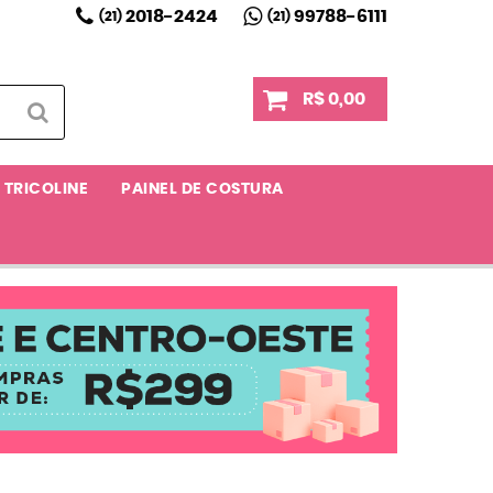
2018-2424
99788-6111
(21)
(21)
R$ 0,00
TRICOLINE
PAINEL DE COSTURA