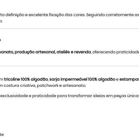
lta definição e excelente fixação das cores. Seguindo corretamente
o.
?
esanato, produção artesanal, ateliês e revenda
, oferecendo praticida
 em
tricoline 100% algodão
,
sarja impermeável 100% algodão
e
estampas 
costura criativa, patchwork e artesanato.
xclusividade e praticidade para transformar ideias em peças únicas, 
te