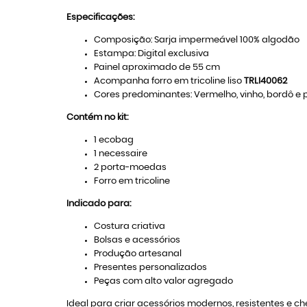
Especificações:
Composição: Sarja impermeável 100% algodão
Estampa: Digital exclusiva
Painel aproximado de 55 cm
Acompanha forro em tricoline liso
TRLI40062
Cores predominantes: Vermelho, vinho, bordô e 
Contém no kit:
1 ecobag
1 necessaire
2 porta-moedas
Forro em tricoline
Indicado para:
Costura criativa
Bolsas e acessórios
Produção artesanal
Presentes personalizados
Peças com alto valor agregado
Ideal para criar acessórios modernos, resistentes e c