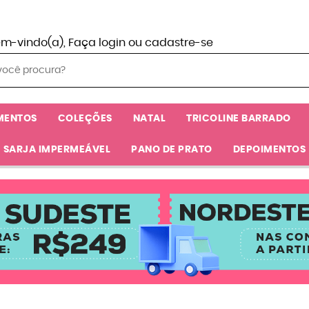
em-vindo(a),
Faça login
ou
cadastre-se
MENTOS
COLEÇÕES
NATAL
TRICOLINE BARRADO
SARJA IMPERMEÁVEL
PANO DE PRATO
DEPOIMENTOS