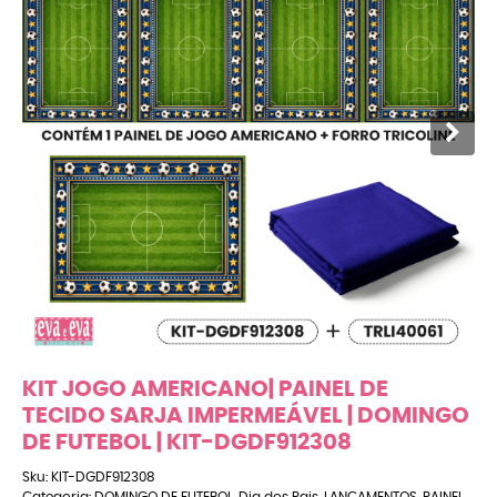
KIT JOGO AMERICANO| PAINEL DE
TECIDO SARJA IMPERMEÁVEL | DOMINGO
DE FUTEBOL | KIT-DGDF912308
Sku:
KIT-DGDF912308
Categoria:
DOMINGO DE FUTEBOL
,
Dia dos Pais
,
LANÇAMENTOS
,
PAINEL