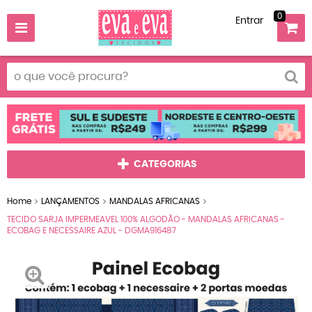
0
Entrar
CATEGORIAS
Home
LANÇAMENTOS
MANDALAS AFRICANAS
TECIDO SARJA IMPERMEAVEL 100% ALGODÃO - MANDALAS AFRICANAS -
ECOBAG E NECESSAIRE AZUL - DGMA916487