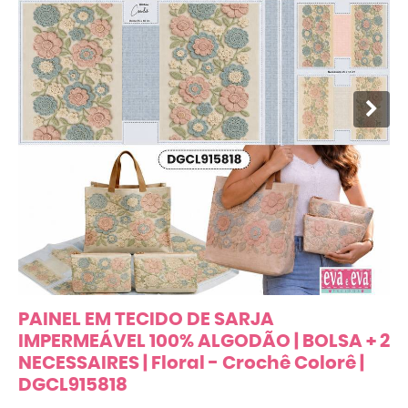
PAINEL EM TECIDO DE SARJA
IMPERMEÁVEL 100% ALGODÃO | BOLSA + 2
NECESSAIRES | Floral - Crochê Colorê |
DGCL915818