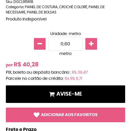
Sku:
DGCL915818
Categoria:
PAINEL DE COSTURA
,
CROCHÊ COLORÊ
,
PAINEL DE
NECESSAIRE
,
PAINEL DE BOLSAS
Produto Indisponível
Unidade: metro
metro
R$ 40,28
por
PIX, boleto ou depósito bancário :
R$ 39,47
Parcele no cartão de crédito:
6x
R$ 6,71
AVISE-ME
ADICIONAR AOS FAVORITOS
Frete e Prazo