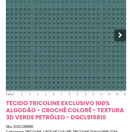
TECIDO TRICOLINE EXCLUSIVO 100%
ALGODÃO - CROCHÊ COLORÊ - TEXTURA
3D VERDE PETRÓLEO - DGCL915810
Sku:
DGCL915810
Categoria:
TRICOLINE
,
CROCHÊ COLORÊ
,
TRICOLINE TOM SOBRE TOM