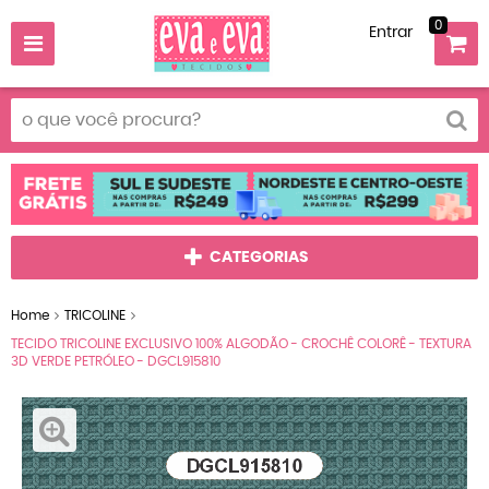
0
Entrar
CATEGORIAS
Home
TRICOLINE
TECIDO TRICOLINE EXCLUSIVO 100% ALGODÃO - CROCHÊ COLORÊ - TEXTURA
3D VERDE PETRÓLEO - DGCL915810