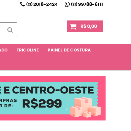
2018-2424
99788-6111
(21)
(21)
R$ 0,00
ADO
TRICOLINE
PAINEL DE COSTURA