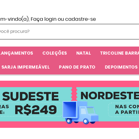
em-vindo(a),
Faça login
ou
cadastre-se
LANÇAMENTOS
COLEÇÕES
NATAL
TRICOLINE BARR
SARJA IMPERMEÁVEL
PANO DE PRATO
DEPOIMENTOS