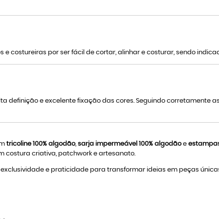
s e costureiras por ser fácil de cortar, alinhar e costurar, sendo indic
lta definição e excelente fixação das cores. Seguindo corretamente 
 em
tricoline 100% algodão
,
sarja impermeável 100% algodão
e
estampas 
costura criativa, patchwork e artesanato.
xclusividade e praticidade para transformar ideias em peças únicas, 