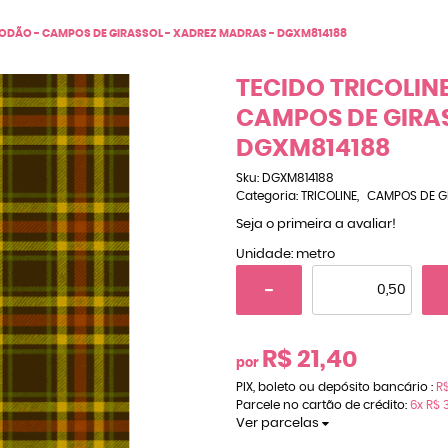
GODÃO - CAMPOS DE GIRASSOL - XADREZ MADRAS - DGXM814188
TECIDO TRICOLIN
CAMPOS DE GIRAS
DGXM814188
Sku:
DGXM814188
Categoria:
TRICOLINE
CAMPOS DE G
Seja o primeira a avaliar!
Unidade: metro
R$ 21,40
por
PIX, boleto ou depósito bancário :
R$
Parcele no cartão de crédito:
6x
R$ 3
Ver parcelas