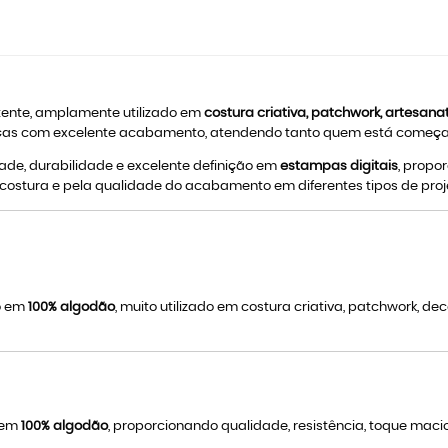
stente, amplamente utilizado em
costura criativa, patchwork, artesan
r peças com excelente acabamento, atendendo tanto quem está começa
idade, durabilidade e excelente definição em
estampas digitais
, propo
 a costura e pela qualidade do acabamento em diferentes tipos de proj
do em
100% algodão
, muito utilizado em costura criativa, patchwork, d
s em
100% algodão
, proporcionando qualidade, resistência, toque mac