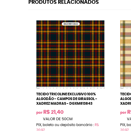
PRODUTOS RELACIONADOS
TECIDO TRICOLINE EXCLUSIVO 100%
TECID
ALGODÃO - CAMPOS DE GIRASSOL -
ALGOD
XADREZ MADRAS - DGXM813843
XADR
R$ 21,40
R
por
por
VALOR DE 50CM
VA
PIX, boleto ou depósito bancário :
R$
PIX, b
20,97
20,97