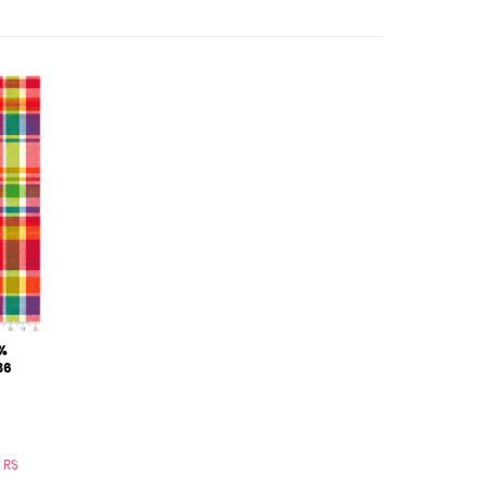
%
36
:
R$