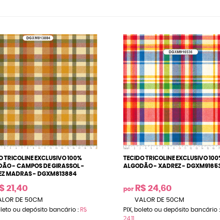
O TRICOLINE EXCLUSIVO 100%
TECIDO TRICOLINE EXCLUSIVO 100
ÃO - CAMPOS DE GIRASSOL -
ALGODÃO - XADREZ - DGXM9165
EZ MADRAS - DGXM813884
$ 21,40
R$ 24,60
por
LOR DE 50CM
VALOR DE 50CM
oleto ou depósito bancário :
R$
PIX, boleto ou depósito bancário 
24,11