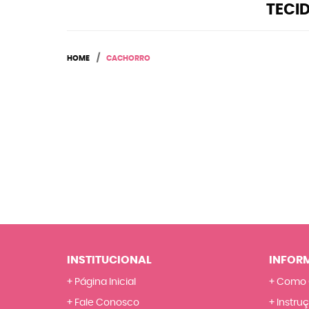
TECI
HOME
CACHORRO
INSTITUCIONAL
INFOR
Página Inicial
Como 
Fale Conosco
Instru