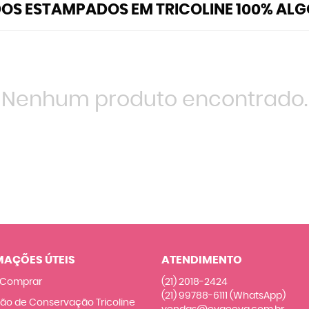
DOS ESTAMPADOS EM TRICOLINE 100% AL
Nenhum produto encontrado.
MAÇÕES ÚTEIS
ATENDIMENTO
Comprar
(21)
2018-2424
(21)
99788-6111
(WhatsApp)
ção de Conservação Tricoline