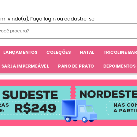
em-vindo(a),
Faça login
ou
cadastre-se
LANÇAMENTOS
COLEÇÕES
NATAL
TRICOLINE BA
SARJA IMPERMEÁVEL
PANO DE PRATO
DEPOIMENTOS