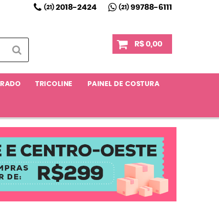
2018-2424
99788-6111
(21)
(21)
R$ 0,00
RRADO
TRICOLINE
PAINEL DE COSTURA