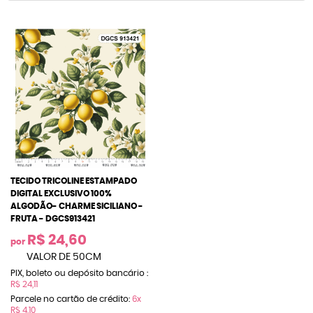
TECIDO TRICOLINE ESTAMPADO
DIGITAL EXCLUSIVO 100%
ALGODÃO- CHARME SICILIANO -
FRUTA - DGCS913421
R$ 24,60
por
VALOR DE 50CM
PIX, boleto ou depósito bancário :
R$ 24,11
Parcele no cartão de crédito:
6x
R$ 4,10