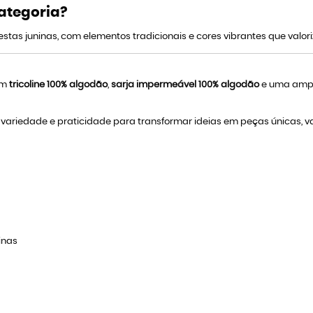
ategoria?
stas juninas, com elementos tradicionais e cores vibrantes que valor
 em
tricoline 100% algodão
,
sarja impermeável 100% algodão
e uma ampla
ariedade e praticidade para transformar ideias em peças únicas, valo
inas