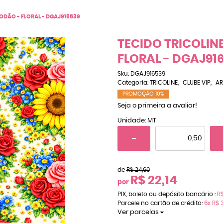
GODÃO - FLORAL - DGAJ916539
TECIDO TRICOLIN
FLORAL - DGAJ91
Sku:
DGAJ916539
Categoria:
TRICOLINE
CLUBE VIP
AR
PROMOÇÃO 10%
Seja o primeira a avaliar!
Unidade: MT
de
R$ 24,60
R$ 22,14
por
PIX, boleto ou depósito bancário :
R$
Parcele no cartão de crédito:
6x
R$ 
Ver parcelas