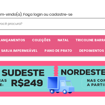
em-vindo(a),
Faça login
ou
cadastre-se
LANÇAMENTOS
COLEÇÕES
NATAL
TRICOLINE BARR
SARJA IMPERMEÁVEL
PANO DE PRATO
DEPOIMENTOS