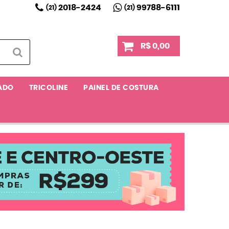
2018-2424
99788-6111
(21)
(21)
R$ 0,00
ADO
TRICOLINE
PAINEL DE COSTURA