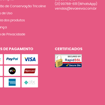
(21)
99788-6111
(WhatsApp)
ção de Conservação Tricoline
vendas@evaeeva.com.br
 de Uso
ia dos produtos
ança
a de Privacidade
S DE PAGAMENTO
CERTIFICADOS