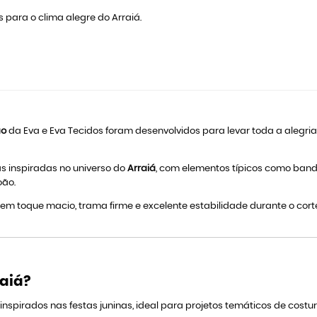
s para o clima alegre do Arraiá.
ão
da Eva e Eva Tecidos foram desenvolvidos para levar toda a alegria 
 inspiradas no universo do
Arraiá
, com elementos típicos como bande
oão.
suem toque macio, trama firme e excelente estabilidade durante o co
raiá?
pirados nas festas juninas, ideal para projetos temáticos de costur