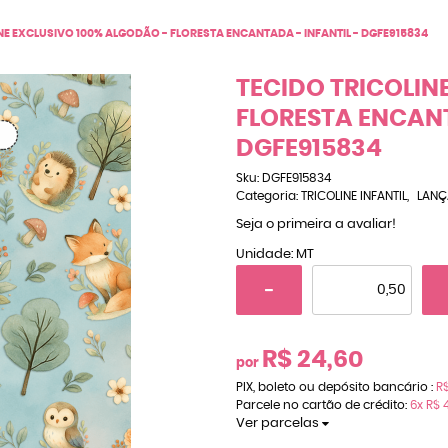
NE EXCLUSIVO 100% ALGODÃO - FLORESTA ENCANTADA - INFANTIL - DGFE915834
TECIDO TRICOLIN
FLORESTA ENCANT
DGFE915834
Sku:
DGFE915834
Categoria:
TRICOLINE INFANTIL
LANÇ
Seja o primeira a avaliar!
Unidade: MT
R$ 24,60
por
PIX, boleto ou depósito bancário :
R$
Parcele no cartão de crédito:
6x
R$ 4
Ver parcelas