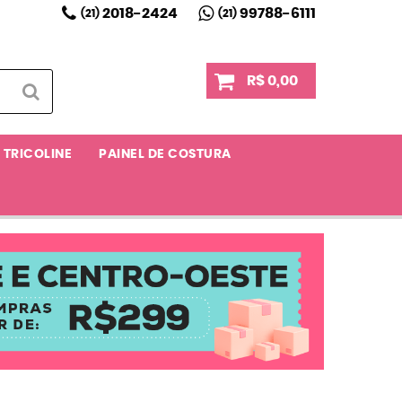
2018-2424
99788-6111
(21)
(21)
R$ 0,00
TRICOLINE
PAINEL DE COSTURA