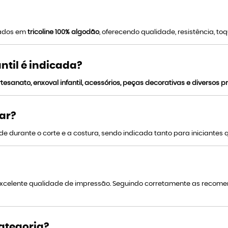
nados em
tricoline 100% algodão
, oferecendo qualidade, resistência, 
antil é indicada?
tesanato, enxoval infantil, acessórios, peças decorativas e diversos pr
rar?
e durante o corte e a costura, sendo indicada tanto para iniciantes q
 excelente qualidade de impressão. Seguindo corretamente as reco
ategoria?