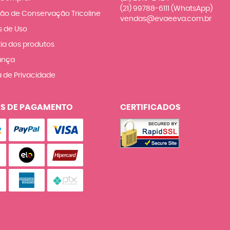
(21)
99788-6111
(WhatsApp)
ção de Conservação Tricoline
vendas@evaeeva.com.br
 de Uso
ia dos produtos
ança
a de Privacidade
S DE PAGAMENTO
CERTIFICADOS