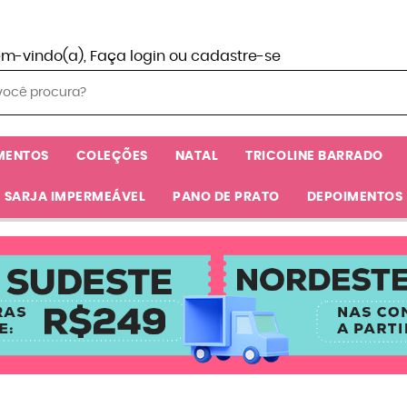
em-vindo(a),
Faça login
ou
cadastre-se
MENTOS
COLEÇÕES
NATAL
TRICOLINE BARRADO
SARJA IMPERMEÁVEL
PANO DE PRATO
DEPOIMENTOS