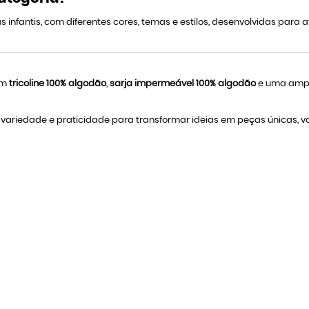
fantis, com diferentes cores, temas e estilos, desenvolvidas para at
 em
tricoline 100% algodão
,
sarja impermeável 100% algodão
e uma ampla
ariedade e praticidade para transformar ideias em peças únicas, valo