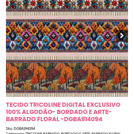
TECIDO TRICOLINE DIGITAL EXCLUSIVO
100% ALGODÃO- BORDADO E ARTE-
BARRADO FLORAL -DGBA914094
Sku:
DGBA914094
Categoria:
TRICOLINE BARRADO
,
BORDADO E ARTE
,
BARRADO FLORAL
,