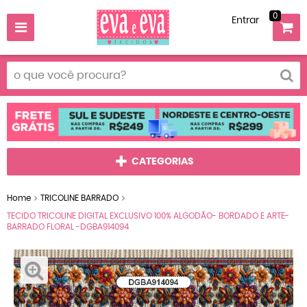
0
Entrar
CATEGORIAS
Home
TRICOLINE BARRADO
TECIDO TRICOLINE DIGITAL EXCLUSIVO 100% ALGODÃO- BORDADO E ARTE-
BARRADO FLORAL -DGBA914094