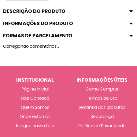
DESCRIÇÃO DO PRODUTO
INFORMAÇÕES DO PRODUTO
FORMAS DE PARCELAMENTO
Carregando comentários ...
INSTITUCIONAL
INFORMAÇÕES ÚTEIS
Página Inicial
Como Comprar
Fale Conosco
Termos de Uso
Quem Somos
Garantia dos produtos
Onde estamos
Segurança
Indique nossa Loja
Política de Privacidade