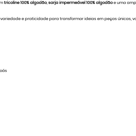
 em
tricoline 100% algodão
,
sarja impermeável 100% algodão
e uma ampla
ariedade e praticidade para transformar ideias em peças únicas, valo
poás