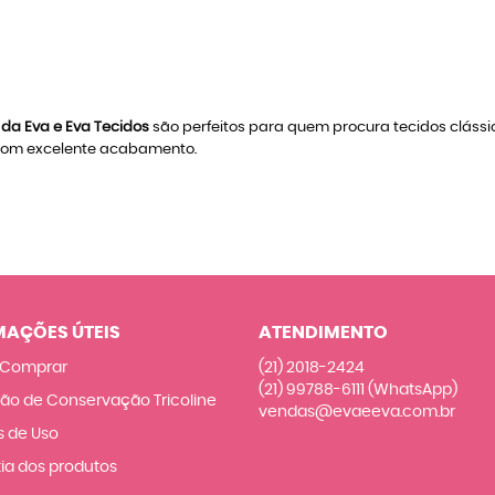
 da Eva e Eva Tecidos
são perfeitos para quem procura tecidos clássic
 com excelente acabamento.
MAÇÕES ÚTEIS
ATENDIMENTO
Comprar
(21)
2018-2424
(21)
99788-6111
(WhatsApp)
ção de Conservação Tricoline
vendas@evaeeva.com.br
 de Uso
ia dos produtos