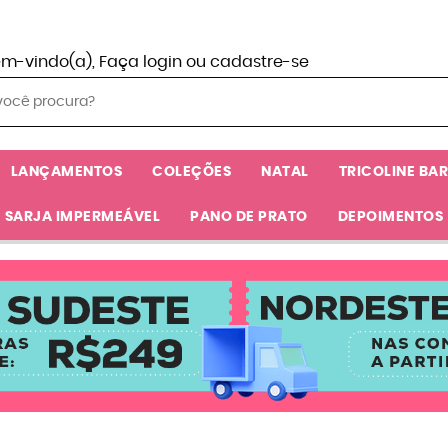
em-vindo(a),
Faça login
ou
cadastre-se
LANÇAMENTOS
COLEÇÕES
NATAL
TRICOLINE BA
SARJA IMPERMEÁVEL
PANO DE PRATO
DEPOIMENTOS