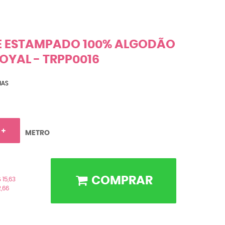
NE ESTAMPADO 100% ALGODÃO
OYAL - TRPP0016
HAS
METRO
COMPRAR
 15,63
2,66