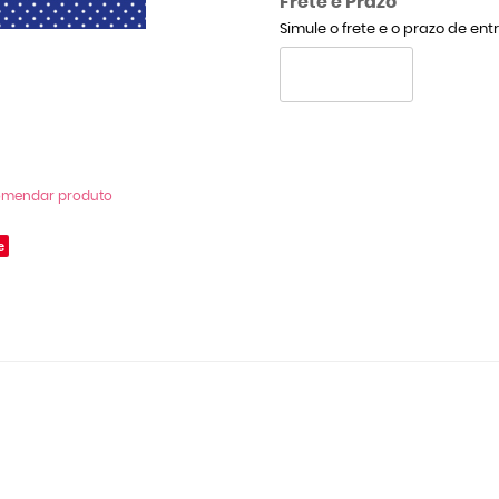
Frete e Prazo
Simule o frete e o prazo de en
omendar produto
e