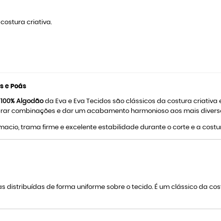
ostura criativa.
s e Poás
s 100% Algodão
da Eva e Eva Tecidos são clássicos da costura criativ
librar combinações e dar um acabamento harmonioso aos mais diverso
macio, trama firme e excelente estabilidade durante o corte e a cos
distribuídas de forma uniforme sobre o tecido. É um clássico da costu