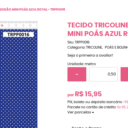
GODÃO MINI POÁS AZUL ROYAL - TRPP0016
TECIDO TRICOLI
MINI POÁS AZUL R
Sku:
TRPP0016
Categoria:
TRICOLINE
POÁS E BOLIN
Seja o primeira a avaliar!
Unidade: metro
R$ 15,95
por
PIX, boleto ou depósito bancário :
R$
Parcele no cartão de crédito:
6x
R$ 
Ver parcelas