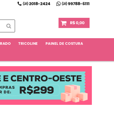
2018-2424
99788-6111
(21)
(21)
R$ 0,00
RRADO
TRICOLINE
PAINEL DE COSTURA