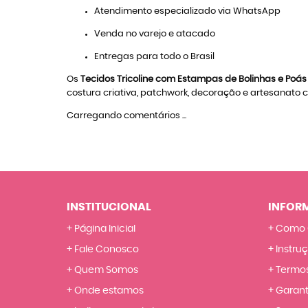
Atendimento especializado via WhatsApp
Venda no varejo e atacado
Entregas para todo o Brasil
Os
Tecidos Tricoline com Estampas de Bolinhas e Poás
costura criativa, patchwork, decoração e artesanato
Carregando comentários ...
INSTITUCIONAL
INFOR
Página Inicial
Como 
Fale Conosco
Instru
Quem Somos
Termos
Onde estamos
Garant