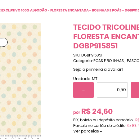
E EXCLUSIVO 100% ALGODÃO - FLORESTA ENCANTADA - BOLINHAS E POÁS - DGBP91
TECIDO TRICOLIN
FLORESTA ENCANT
DGBP915851
Sku:
DGBP915851
Categoria:
POÁS E BOLINHAS
PÁSC
Seja o primeira a avaliar!
Unidade: MT
R$ 24,60
por
PIX, boleto ou depósito bancário :
R$
Parcele no cartão de crédito:
6x
R$ 4
Ver parcelas