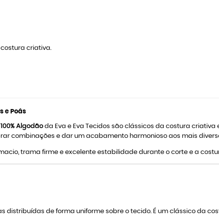
ostura criativa.
s e Poás
s 100% Algodão
da Eva e Eva Tecidos são clássicos da costura criativ
librar combinações e dar um acabamento harmonioso aos mais diverso
macio, trama firme e excelente estabilidade durante o corte e a cos
distribuídas de forma uniforme sobre o tecido. É um clássico da costu