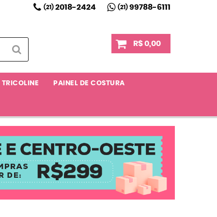
2018-2424
99788-6111
(21)
(21)
R$ 0,00
TRICOLINE
PAINEL DE COSTURA