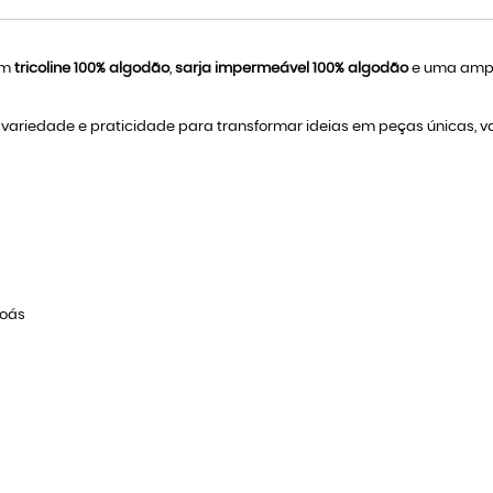
 em
tricoline 100% algodão
,
sarja impermeável 100% algodão
e uma ampla
ariedade e praticidade para transformar ideias em peças únicas, valo
poás