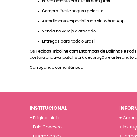
Parcelamento em até
6x sem juros
Compra fácil e segura pelo site
Atendimento especializado via WhatsApp
Venda no varejo e atacado
Entregas para todo o Brasil
Os
Tecidos Tricoline com Estampas de Bolinhas e Poás
costura criativa, patchwork, decoração e artesanato
Carregando comentários ...
INSTITUCIONAL
INFOR
Página Inicial
Como 
Fale Conosco
Instru
Quem Somos
Termos