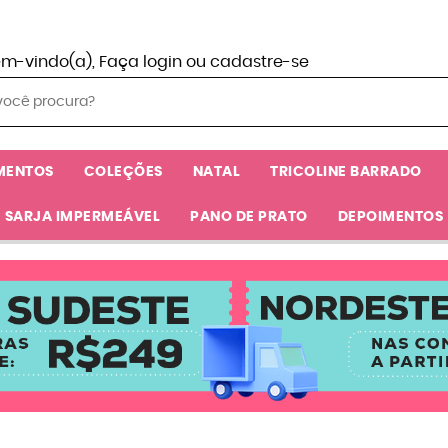
em-vindo(a),
Faça login
ou
cadastre-se
MENTOS
COLEÇÕES
NATAL
TRICOLINE BARRADO
SARJA IMPERMEÁVEL
PANO DE PRATO
DEPOIMENTOS