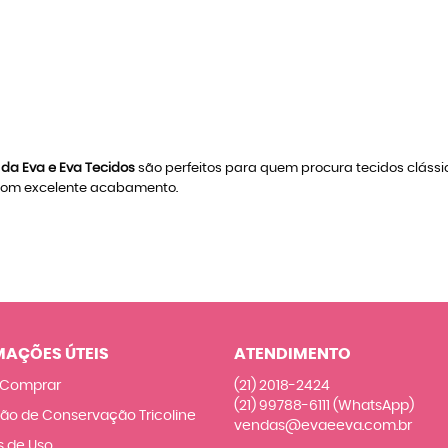
 da Eva e Eva Tecidos
são perfeitos para quem procura tecidos clássic
 com excelente acabamento.
MAÇÕES ÚTEIS
ATENDIMENTO
Comprar
(21)
2018-2424
(21)
99788-6111
(WhatsApp)
ção de Conservação Tricoline
vendas@evaeeva.com.br
 de Uso