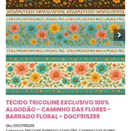
TECIDO TRICOLINE EXCLUSIVO 100%
ALGODÃO - CAMINHO DAS FLORES -
BARRADO FLORAL - DGCF915299
Sku:
DGCF915299
Categoria:
TRICOLINE BARRADO
,
COLEÇÕES
,
CAMINHO DAS FLORES
,