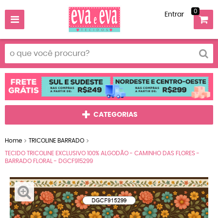
0
Entrar
CATEGORIAS
Home
TRICOLINE BARRADO
TECIDO TRICOLINE EXCLUSIVO 100% ALGODÃO - CAMINHO DAS FLORES -
BARRADO FLORAL - DGCF915299