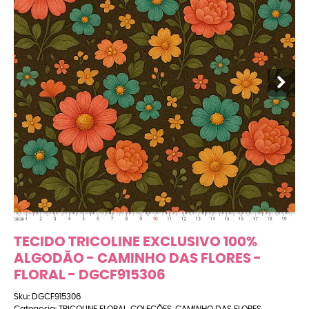
TECIDO TRICOLINE EXCLUSIVO 100%
ALGODÃO - CAMINHO DAS FLORES -
FLORAL - DGCF915306
Sku:
DGCF915306
Categoria:
TRICOLINE FLORAL
,
COLEÇÕES
,
CAMINHO DAS FLORES
,