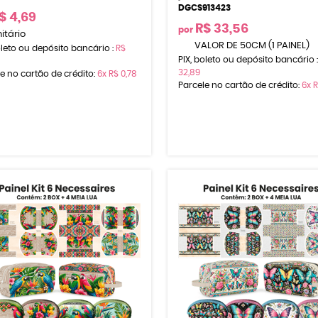
DGCS913423
$ 4,69
R$ 33,56
por
itário
VALOR DE 50CM (1 PAINEL)
oleto ou depósito bancário :
R$
PIX, boleto ou depósito bancário 
32,89
e no cartão de crédito:
6x
R$ 0,78
Parcele no cartão de crédito:
6x
R