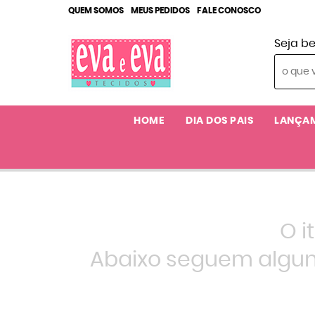
QUEM SOMOS
MEUS PEDIDOS
FALE CONOSCO
Seja b
HOME
DIA DOS PAIS
LANÇA
O i
Abaixo seguem algun