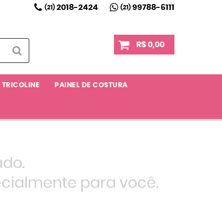
2018-2424
99788-6111
(21)
(21)
R$ 0,00
TRICOLINE
PAINEL DE COSTURA
ado.
cialmente para você.