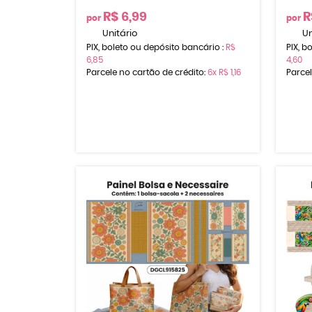
R$ 6,99
R
por
por
Unitário
Un
PIX, boleto ou depósito bancário :
R$
PIX, b
6,85
4,60
Parcele no cartão de crédito:
6x
R$ 1,16
Parcel