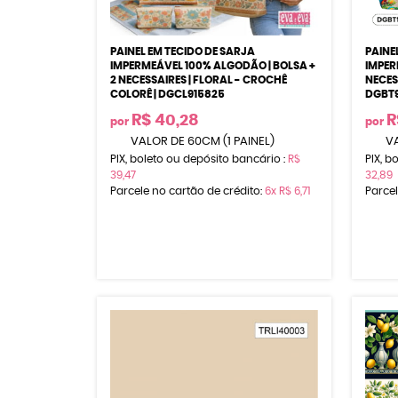
PAINEL EM TECIDO DE SARJA
PAINE
IMPERMEÁVEL 100% ALGODÃO | BOLSA +
IMPER
2 NECESSAIRES | FLORAL - CROCHÊ
NECES
COLORÊ | DGCL915825
DGBT9
R$ 40,28
R
por
por
VALOR DE 60CM (1 PAINEL)
VA
PIX, boleto ou depósito bancário :
R$
PIX, b
39,47
32,89
Parcele no cartão de crédito:
6x
R$ 6,71
Parcel