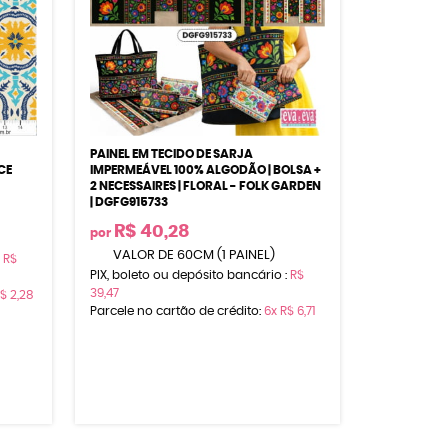
PAINEL EM TECIDO DE SARJA
CE
IMPERMEÁVEL 100% ALGODÃO | BOLSA +
2 NECESSAIRES | FLORAL - FOLK GARDEN
| DGFG915733
R$ 40,28
por
VALOR DE 60CM (1 PAINEL)
:
R$
PIX, boleto ou depósito bancário :
R$
39,47
$ 2,28
Parcele no cartão de crédito:
6x
R$ 6,71