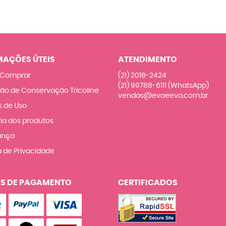
MAÇÕES ÚTEIS
ATENDIMENTO
Comprar
(21)
2018-2424
(21)
99788-6111
(WhatsApp)
ção de Conservação Tricoline
vendas@evaeeva.com.br
 de Uso
ia dos produtos
ança
a de Privacidade
S DE PAGAMENTO
CERTIFICADOS