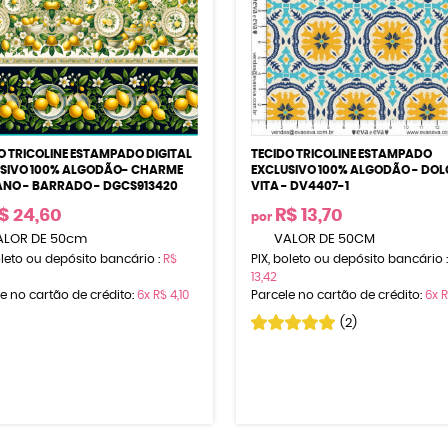
O TRICOLINE ESTAMPADO DIGITAL
TECIDO TRICOLINE ESTAMPADO
SIVO 100% ALGODÃO- CHARME
EXCLUSIVO 100% ALGODÃO - DOL
IANO - BARRADO - DGCS913420
VITA - DV4407-1
$ 24,60
R$ 13,70
por
LOR DE 50cm
VALOR DE 50CM
oleto ou depósito bancário :
R$
PIX, boleto ou depósito bancário 
13,42
e no cartão de crédito:
6x
R$ 4,10
Parcele no cartão de crédito:
6x
R
(2)