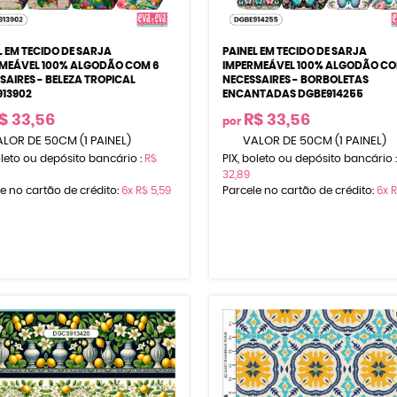
L EM TECIDO DE SARJA
PAINEL EM TECIDO DE SARJA
MEÁVEL 100% ALGODÃO COM 6
IMPERMEÁVEL 100% ALGODÃO CO
SAIRES - BELEZA TROPICAL
NECESSAIRES - BORBOLETAS
13902
ENCANTADAS DGBE914255
$ 33,56
R$ 33,56
por
LOR DE 50CM (1 PAINEL)
VALOR DE 50CM (1 PAINEL)
oleto ou depósito bancário :
R$
PIX, boleto ou depósito bancário 
32,89
e no cartão de crédito:
6x
R$ 5,59
Parcele no cartão de crédito:
6x
R