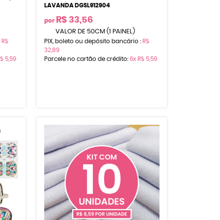
LAVANDA DGSL912904
R$ 33,56
por
VALOR DE 50CM (1 PAINEL)
:
R$
PIX, boleto ou depósito bancário :
R$
32,89
$ 5,59
Parcele no cartão de crédito:
6x
R$ 5,59