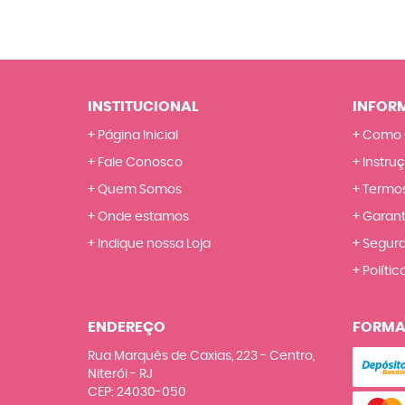
INSTITUCIONAL
INFOR
Página Inicial
Como 
Fale Conosco
Instru
Quem Somos
Termos
Onde estamos
Garant
Indique nossa Loja
Segur
Polític
ENDEREÇO
FORMA
Rua Marquês de Caxias, 223
-
Centro,
Niterói
-
RJ
CEP: 24030-050