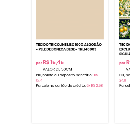
TECIDO TRICOLINE LISO 100% ALGODÃO
TECID
- PELE DE BONECA BEGE - TRLI40003
EXCLU
SICIL
R$ 15,45
R
por
por
VALOR DE 50CM
VA
PIX, boleto ou depósito bancário :
R$
PIX, b
15,14
24,11
Parcele no cartão de crédito:
6x
R$ 2,58
Parcel