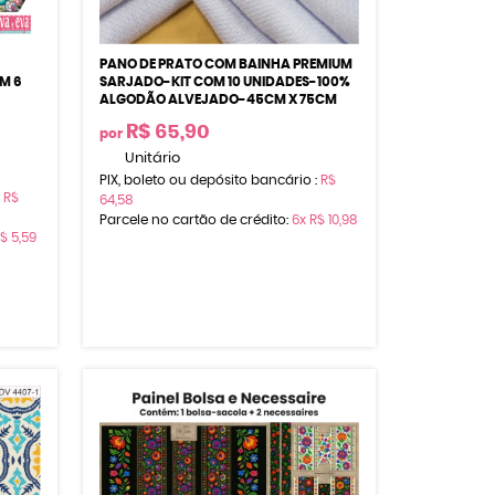
PANO DE PRATO COM BAINHA PREMIUM
M 6
SARJADO-KIT COM 10 UNIDADES-100%
ALGODÃO ALVEJADO-45CM X 75CM
R$ 65,90
por
Unitário
PIX, boleto ou depósito bancário :
R$
:
R$
64,58
Parcele no cartão de crédito:
6x
R$ 10,98
$ 5,59